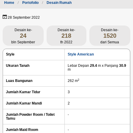
Home
Portofolio
Desain Rumah
28 September 2022
Desain ke-
Desain ke-
Desain ke-
24
218
1520
bln September
th 2022
dari Semua
Style
Style American
Ukuran Tanah
Lebar Depan
29.4
m x Panjang
30.9
m
2
Luas Bangunan
262 m
Jumlah Kamar Tidur
3
Jumlah Kamar Mandi
2
Jumlah Powder Room / Toilet
-
Tamu
Jumlah Maid Room
-