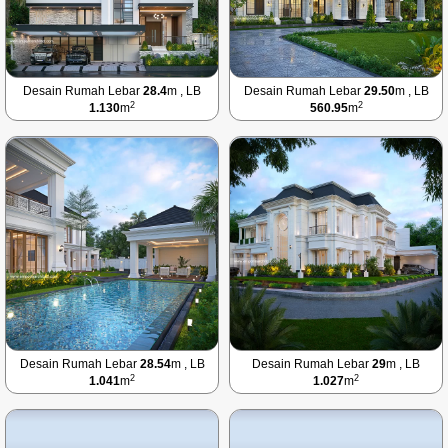
Desain Rumah Lebar
28.4
m , LB
Desain Rumah Lebar
29.50
m , LB
2
2
1.130
m
560.95
m
Desain Rumah Lebar
28.54
m , LB
Desain Rumah Lebar
29
m , LB
2
2
1.041
m
1.027
m