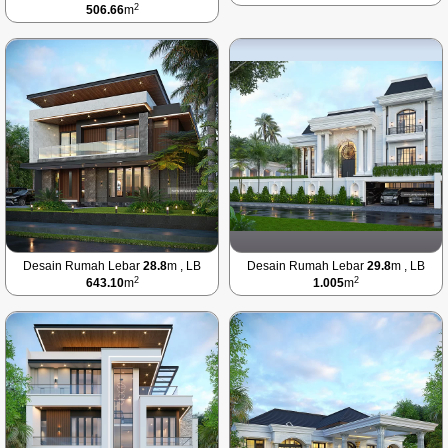
2
506.66
m
Desain Rumah Lebar
28.8
m , LB
Desain Rumah Lebar
29.8
m , LB
2
2
643.10
m
1.005
m