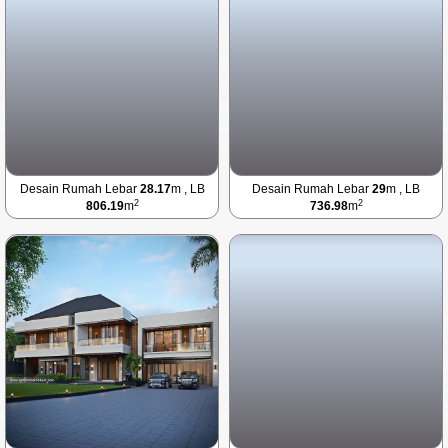
Desain Rumah Lebar
28.17
m , LB
Desain Rumah Lebar
29
m , LB
2
2
806.19
m
736.98
m