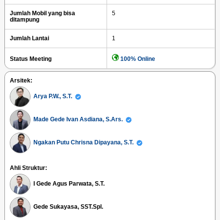
Jumlah Mobil yang bisa
5
ditampung
Jumlah Lantai
1
Status Meeting
100% Online
Arsitek:
Arya P.W., S.T.
Made Gede Ivan Asdiana, S.Ars.
Ngakan Putu Chrisna Dipayana, S.T.
Ahli Struktur:
I Gede Agus Parwata, S.T.
Gede Sukayasa, SST.Spl.