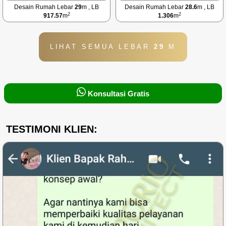
Desain Rumah Lebar
29
m , LB
Desain Rumah Lebar
28.6
m , LB
2
2
917.57
m
1.306
m
LIHAT SEMUA LEBAR
29
M
Konsultasi Gratis
TESTIMONI KLIEN: