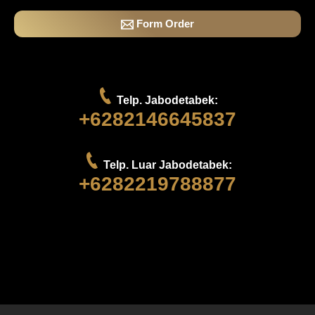
Form Order
Telp. Jabodetabek:
+6282146645837
Telp. Luar Jabodetabek:
+6282219788877