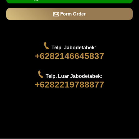
Form Order
Telp. Jabodetabek:
+6282146645837
Telp. Luar Jabodetabek:
+6282219788877