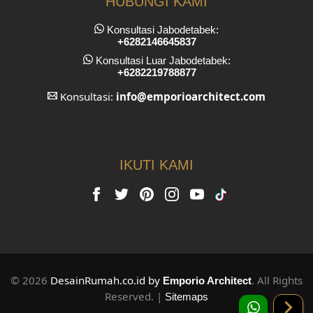
HUBUNGI KAMI
Konsultasi Jabodetabek:
+6282146645837
Konsultasi Luar Jabodetabek:
+6282219788877
Konsultasi:
info
@emporioarchitect.com
IKUTI KAMI
© 2026
DesainRumah.co.id by
. All Rights
Emporio Architect
Reserved. |
Sitemaps