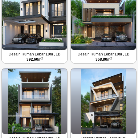
Desain Rumah Lebar
10
m , LB
Desain Rumah Lebar
10
m , LB
2
2
392.60
m
358.80
m