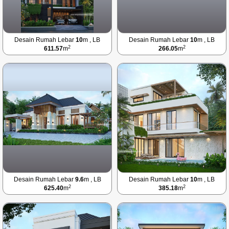
Desain Rumah Lebar
10
m , LB
Desain Rumah Lebar
10
m , LB
2
2
611.57
m
266.05
m
Desain Rumah Lebar
9.6
m , LB
Desain Rumah Lebar
10
m , LB
2
2
625.40
m
385.18
m