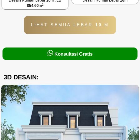
Desain Rumah Lebar
10
m , LB
Desain Rumah Lebar
10
m
2
854.60
m
LIHAT SEMUA LEBAR
10
M
Konsultasi Gratis
3D DESAIN: