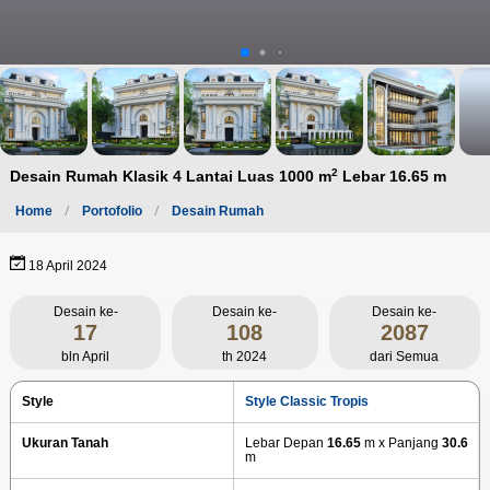
2
Desain Rumah Klasik 4 Lantai Luas 1000 m
Lebar 16.65 m
Home
Portofolio
Desain Rumah
18 April 2024
Desain ke-
Desain ke-
Desain ke-
17
108
2087
bln April
th 2024
dari Semua
Style
Style Classic Tropis
Ukuran Tanah
Lebar Depan
16.65
m x Panjang
30.6
m