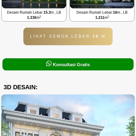
Desain Rumah Lebar
15.3
m , LB
Desain Rumah Lebar
16
m , LB
2
2
1.336
m
1.211
m
LIHAT SEMUA LEBAR
16
M
Konsultasi Gratis
3D DESAIN: