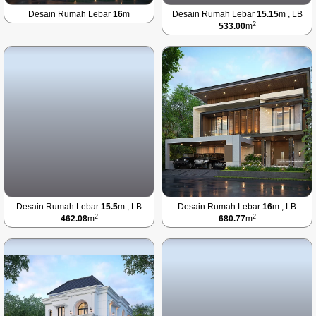
Desain Rumah Lebar
16
m
Desain Rumah Lebar
15.15
m , LB
2
533.00
m
Desain Rumah Lebar
15.5
m , LB
Desain Rumah Lebar
16
m , LB
2
2
462.08
m
680.77
m