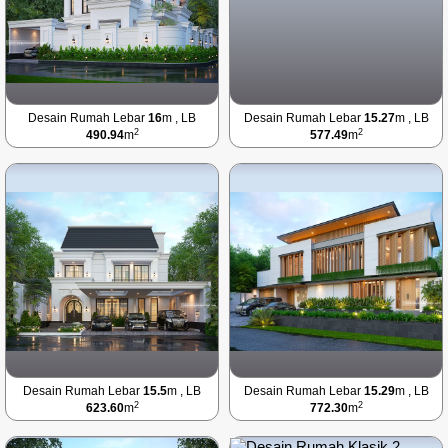
Desain Rumah Lebar
16
m , LB
Desain Rumah Lebar
15.27
m , LB
2
2
490.94
m
577.49
m
Desain Rumah Lebar
15.5
m , LB
Desain Rumah Lebar
15.29
m , LB
2
2
623.60
m
772.30
m