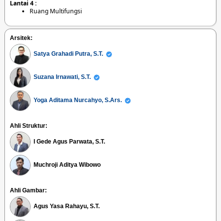
Lantai 4 :
Ruang Multifungsi
Arsitek:
Satya Grahadi Putra, S.T.
Suzana Irnawati, S.T.
Yoga Aditama Nurcahyo, S.Ars.
Ahli Struktur:
I Gede Agus Parwata, S.T.
Muchroji Aditya Wibowo
Ahli Gambar:
Agus Yasa Rahayu, S.T.