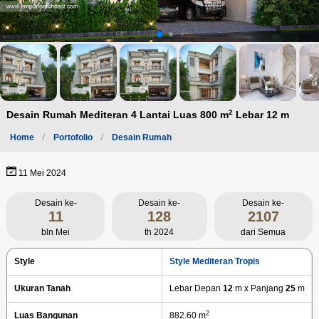
2
Desain Rumah Mediteran 4 Lantai Luas 800 m
Lebar 12 m
Home
Portofolio
Desain Rumah
11 Mei 2024
Desain ke-
Desain ke-
Desain ke-
11
128
2107
bln Mei
th 2024
dari Semua
Style
Style Mediteran Tropis
Ukuran Tanah
Lebar Depan
12
m x Panjang
25
m
2
Luas Bangunan
882.60 m