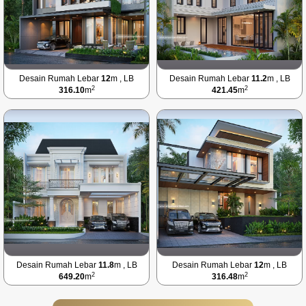
Desain Rumah Lebar
12
m , LB
Desain Rumah Lebar
11.2
m , LB
2
2
316.10
m
421.45
m
Desain Rumah Lebar
11.8
m , LB
Desain Rumah Lebar
12
m , LB
2
2
649.20
m
316.48
m