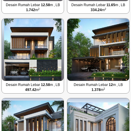
Desain Rumah Lebar
12.58
m , LB
Desain Rumah Lebar
11.65
m , LB
2
2
1.742
m
334.24
m
Desain Rumah Lebar
12.58
m , LB
Desain Rumah Lebar
12
m , LB
2
2
497.42
m
1.378
m