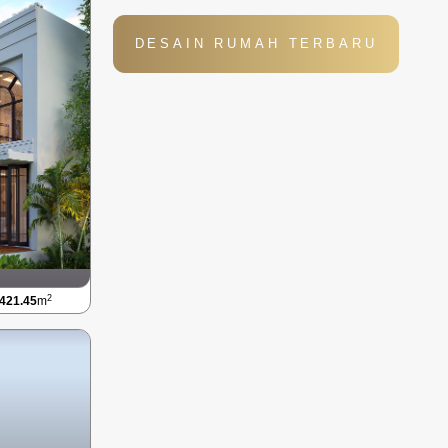
DESAIN RUMAH TERBARU
2
421.45
m