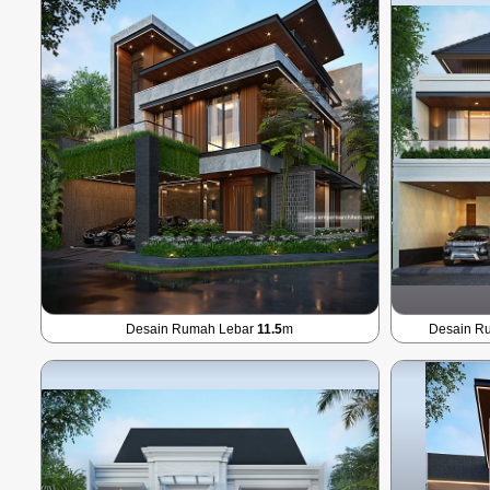
Desain Rumah Lebar
11.5
m
Desain R