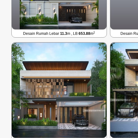
2
Desain Rumah Lebar
11.3
m , LB
653.88
m
Desain R