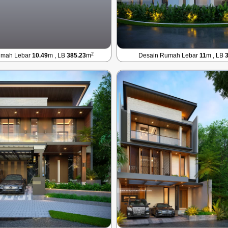
2
umah Lebar
10.49
m , LB
385.23
m
Desain Rumah Lebar
11
m , LB