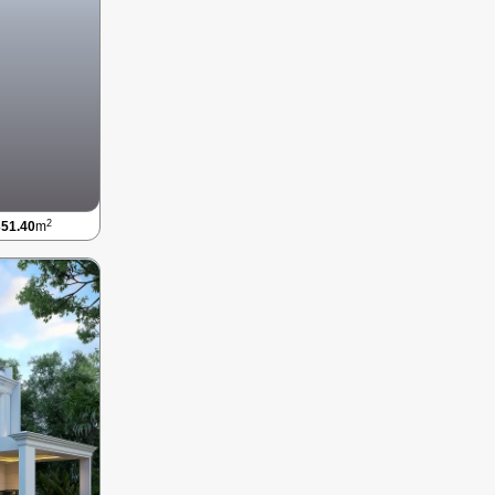
2
351.40
m