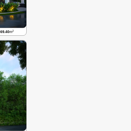
2
369.40
m