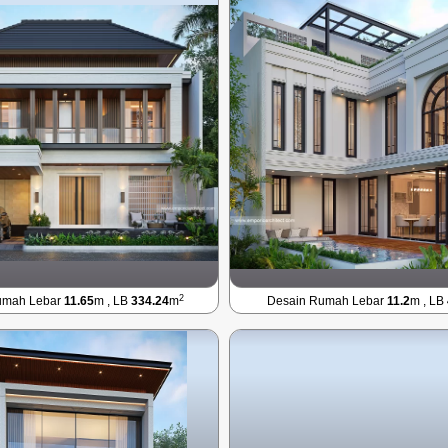
2
umah Lebar
11.65
m , LB
334.24
m
Desain Rumah Lebar
11.2
m , LB