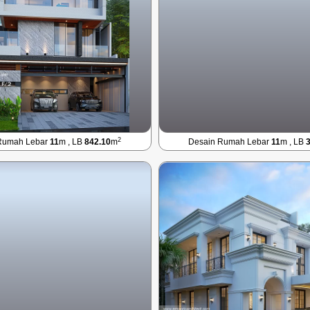
2
Rumah Lebar
11
m , LB
842.10
m
Desain Rumah Lebar
11
m , LB