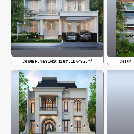
2
Desain Rumah Lebar
11.8
m , LB
649.20
m
Desain 