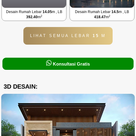
Desain Rumah Lebar
14.05
m , LB
Desain Rumah Lebar
14.5
m , LB
2
2
392.40
m
418.47
m
LIHAT SEMUA LEBAR
15
M
Konsultasi Gratis
3D DESAIN: