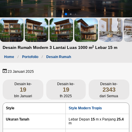
2
Desain Rumah Modern 3 Lantai Luas 1000 m
Lebar 15 m
Home
Portofolio
Desain Rumah
23 Januari 2025
Desain ke-
Desain ke-
Desain ke-
19
19
2343
bln Januari
th 2025
dari Semua
Style
Style Modern Tropis
Ukuran Tanah
Lebar Depan
15
m x Panjang
25.4
m