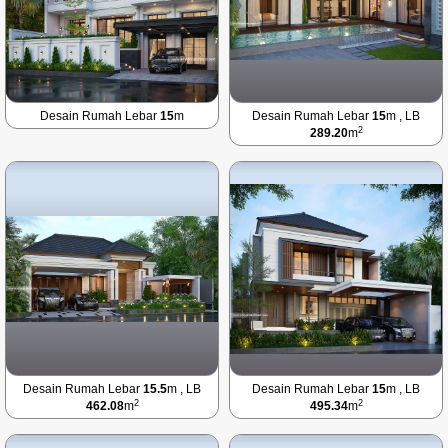
Desain Rumah Lebar
15
m
Desain Rumah Lebar
15
m , LB
2
289.20
m
Desain Rumah Lebar
15.5
m , LB
Desain Rumah Lebar
15
m , LB
2
2
462.08
m
495.34
m