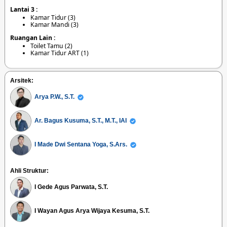
Lantai 3 :
Kamar Tidur (3)
Kamar Mandi (3)
Ruangan Lain :
Toilet Tamu (2)
Kamar Tidur ART (1)
Arsitek:
Arya P.W., S.T.
Ar. Bagus Kusuma, S.T., M.T., IAI
I Made Dwi Sentana Yoga, S.Ars.
Ahli Struktur:
I Gede Agus Parwata, S.T.
I Wayan Agus Arya Wijaya Kesuma, S.T.