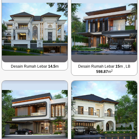
Desain Rumah Lebar
14.5
m
Desain Rumah Lebar
15
m , LB
2
598.87
m