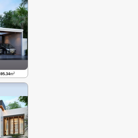
2
495.34
m