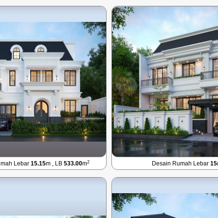
2
umah Lebar
15.15
m , LB
533.00
m
Desain Rumah Lebar
15