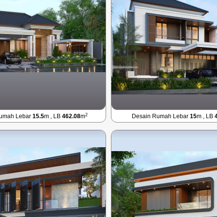
2
Rumah Lebar
15.5
m , LB
462.08
m
Desain Rumah Lebar
15
m , LB