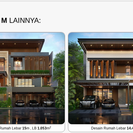
 M
LAINNYA:
2
 Rumah Lebar
15
m , LB
1.053
m
Desain Rumah Lebar
14.