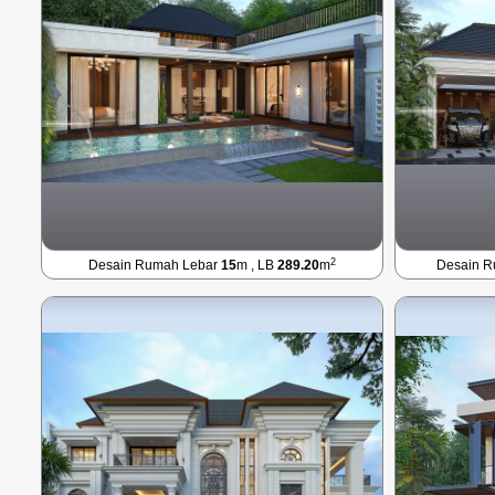
2
Desain Rumah Lebar
15
m , LB
289.20
m
Desain 