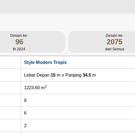
Desain ke-
Desain ke-
96
2075
th 2024
dari Semua
Style Modern Tropis
Lebar Depan
15
m x Panjang
34.5
m
2
1223.60 m
6
6
2