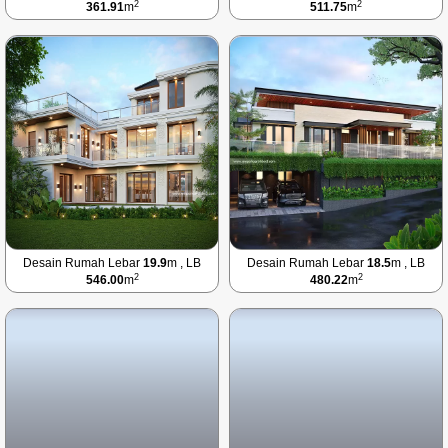
2
2
361.91
m
511.75
m
Desain Rumah Lebar
19.9
m , LB
Desain Rumah Lebar
18.5
m , LB
2
2
546.00
m
480.22
m