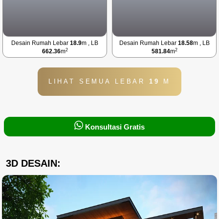
Desain Rumah Lebar
18.9
m , LB
Desain Rumah Lebar
18.58
m , LB
2
2
662.36
m
581.84
m
LIHAT SEMUA LEBAR
19
M
Konsultasi Gratis
3D DESAIN: