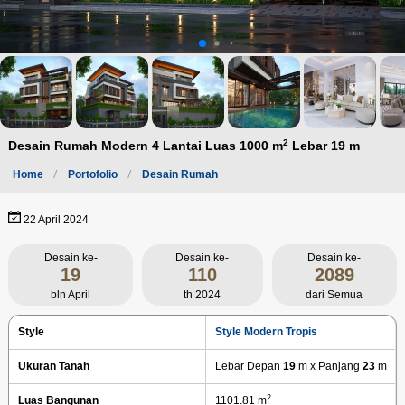
2
Desain Rumah Modern 4 Lantai Luas 1000 m
Lebar 19 m
Home
Portofolio
Desain Rumah
22 April 2024
Desain ke-
Desain ke-
Desain ke-
19
110
2089
bln April
th 2024
dari Semua
Style
Style Modern Tropis
Ukuran Tanah
Lebar Depan
19
m x Panjang
23
m
2
Luas Bangunan
1101.81 m