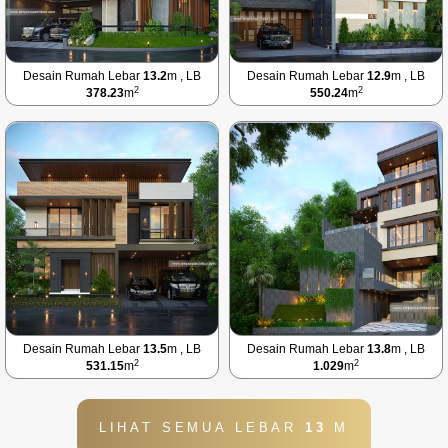
Desain Rumah Lebar
13.2
m , LB
Desain Rumah Lebar
12.9
m , LB
2
2
378.23
m
550.24
m
Desain Rumah Lebar
13.5
m , LB
Desain Rumah Lebar
13.8
m , LB
2
2
531.15
m
1.029
m
LIHAT SEMUA LEBAR
13
M