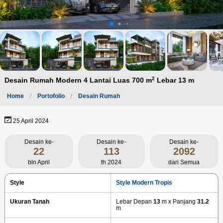
2
Desain Rumah Modern 4 Lantai Luas 700 m
Lebar 13 m
Home
Portofolio
Desain Rumah
25 April 2024
Desain ke-
Desain ke-
Desain ke-
22
113
2092
bln April
th 2024
dari Semua
Style
Style Modern Tropis
Ukuran Tanah
Lebar Depan
13
m x Panjang
31.2
m