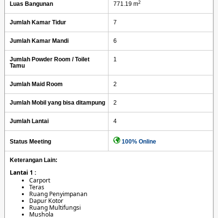
2
Luas Bangunan
771.19 m
Jumlah Kamar Tidur
7
Jumlah Kamar Mandi
6
Jumlah Powder Room / Toilet
1
Tamu
Jumlah Maid Room
2
Jumlah Mobil yang bisa ditampung
2
Jumlah Lantai
4
Status Meeting
100% Online
Keterangan Lain:
Lantai 1 :
Carport
Teras
Ruang Penyimpanan
Dapur Kotor
Ruang Multifungsi
Mushola