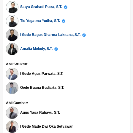
Satya Grahadi Putra, S.T.
Tio Yogatma Yudha, S.T.
I Gede Bagus Dharma Laksana, S.T.
Amalia Melody, S.T.
Ahli Struktur:
I Gede Agus Parwata, S.T.
Gede Buana Budiarta, S.T.
Ahli Gambar:
Agus Yasa Rahayu, S.T.
I Gede Made Dwi Oka Setyawan