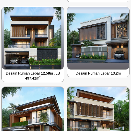
Desain Rumah Lebar
12.58
m , LB
Desain Rumah Lebar
13.2
m
2
497.42
m