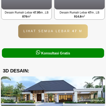
Desain Rumah Lebar
47.95
m , LB
Desain Rumah Lebar
47
m , LB
2
2
876
m
914.8
m
LIHAT SEMUA LEBAR
47
M
Konsultasi Gratis
3D DESAIN: