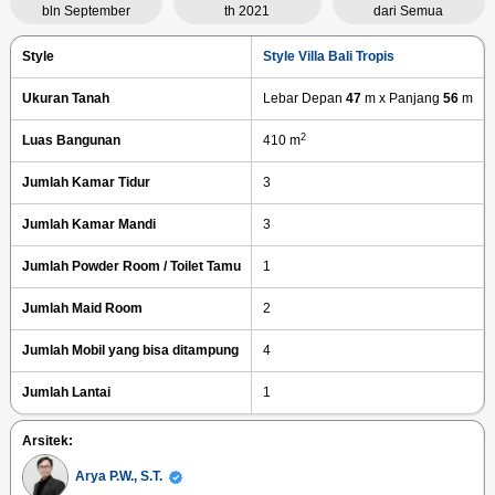
bln September
th 2021
dari Semua
Style
Style Villa Bali Tropis
Ukuran Tanah
Lebar Depan
47
m x Panjang
56
m
2
Luas Bangunan
410 m
Jumlah Kamar Tidur
3
Jumlah Kamar Mandi
3
Jumlah Powder Room / Toilet Tamu
1
Jumlah Maid Room
2
Jumlah Mobil yang bisa ditampung
4
Jumlah Lantai
1
Arsitek:
Arya P.W., S.T.