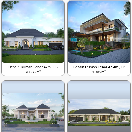
Desain Rumah Lebar
47
m , LB
Desain Rumah Lebar
47.4
m , LB
2
2
766.72
m
1.385
m