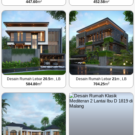
2
2
447.60
m
452.58
m
Desain Rumah Lebar
20.5
m , LB
Desain Rumah Lebar
21
m , LB
2
2
584.80
m
704.25
m