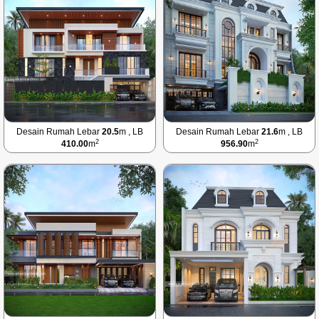
Desain Rumah Lebar
20.5
m , LB
Desain Rumah Lebar
21.6
m , LB
2
2
410.00
m
956.90
m