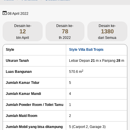
08 April 2022
Desain ke-
Desain ke-
Desain ke-
12
78
1380
bln April
th 2022
dari Semua
Style
Style Villa Bali Tropis
Ukuran Tanah
Lebar Depan
21
m x Panjang
28
m
2
Luas Bangunan
570.6 m
Jumlah Kamar Tidur
5
Jumlah Kamar Mandi
4
Jumlah Powder Room / Toilet Tamu
1
Jumlah Maid Room
2
Jumlah Mobil yang bisa ditampung
5 (Carport 2, Garage 3)