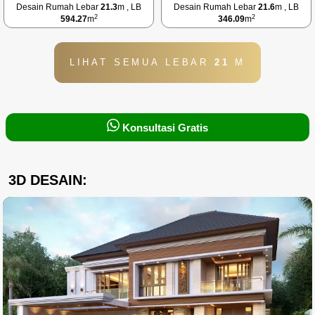
Desain Rumah Lebar
21.3
m , LB
Desain Rumah Lebar
21.6
m , LB
2
2
594.27
m
346.09
m
LIHAT SEMUA LEBAR
21
M
Konsultasi Gratis
3D DESAIN: