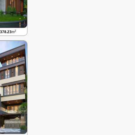
2
378.23
m