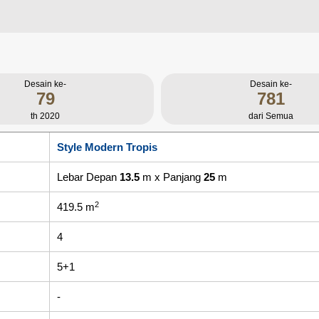
Desain ke-
Desain ke-
79
781
th 2020
dari Semua
Style Modern Tropis
Lebar Depan
13.5
m x Panjang
25
m
2
419.5 m
4
5+1
-