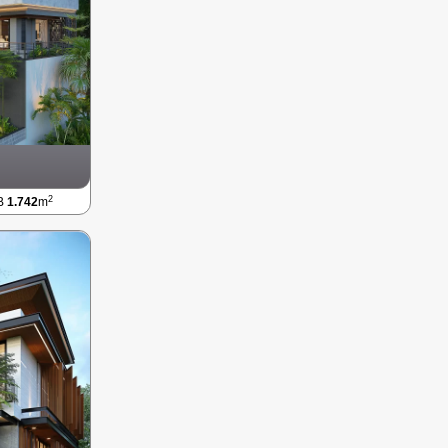
2
LB
1.742
m