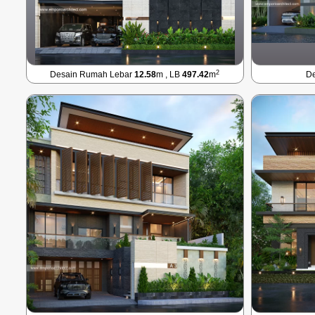
2
Desain Rumah Lebar
12.58
m , LB
497.42
m
D