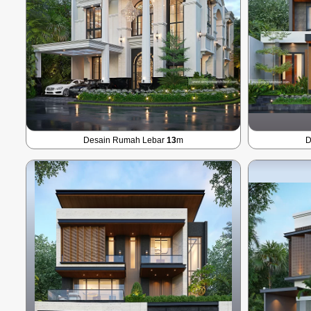
Desain Rumah Lebar
13
m
D