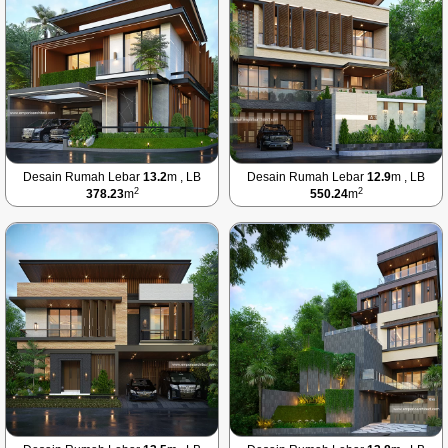
Desain Rumah Lebar
13.2
m , LB
Desain Rumah Lebar
12.9
m , LB
2
2
378.23
m
550.24
m