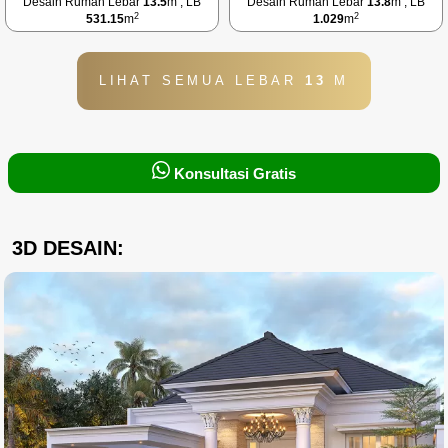
Desain Rumah Lebar
13.5
m , LB
Desain Rumah Lebar
13.8
m , LB
2
2
531.15
m
1.029
m
LIHAT SEMUA LEBAR
13
M
Konsultasi Gratis
3D DESAIN: