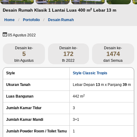
2
Desain Rumah Klasik 1 Lantai Luas 400 m
Lebar 13 m
Home
Portofolio
Desain Rumah
05 Agustus 2022
Desain ke-
Desain ke-
Desain ke-
5
172
1474
bln Agustus
th 2022
dari Semua
Style
Style Classic Tropis
Ukuran Tanah
Lebar Depan
13
m x Panjang
39
m
2
Luas Bangunan
442 m
Jumlah Kamar Tidur
3
Jumlah Kamar Mandi
3+1
Jumlah Powder Room / Toilet Tamu
1