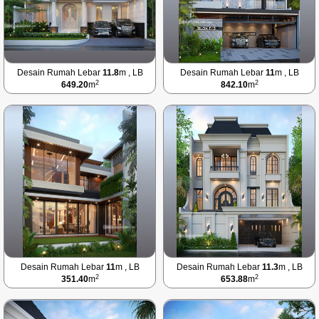
Desain Rumah Lebar
11.8
m , LB
Desain Rumah Lebar
11
m , LB
2
2
649.20
m
842.10
m
Desain Rumah Lebar
11
m , LB
Desain Rumah Lebar
11.3
m , LB
2
2
351.40
m
653.88
m