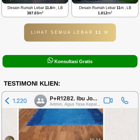
Desain Rumah Lebar
11.6
m , LB
Desain Rumah Lebar
11
m , LB
2
2
387.03
m
1.012
m
LIHAT SEMUA LEBAR
11
M
Konsultasi Gratis
TESTIMONI KLIEN: