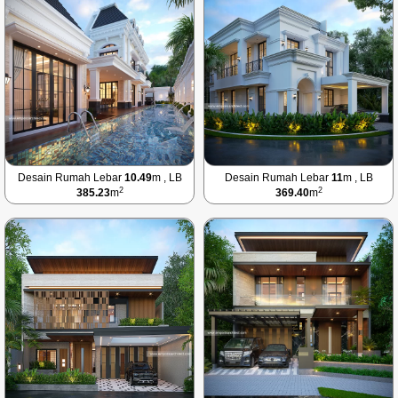
Desain Rumah Lebar
10.49
m , LB
Desain Rumah Lebar
11
m , LB
2
2
385.23
m
369.40
m