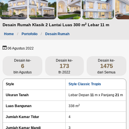
2
Desain Rumah Klasik 2 Lantai Luas 300 m
Lebar 11 m
Home
Portofolio
Desain Rumah
06 Agustus 2022
Desain ke-
Desain ke-
Desain ke-
6
173
1475
bln Agustus
th 2022
dari Semua
Style
Style Classic Tropis
Ukuran Tanah
Lebar Depan
11
m x Panjang
21
m
2
Luas Bangunan
338 m
Jumlah Kamar Tidur
4
Jumlah Kamar Mandi
3