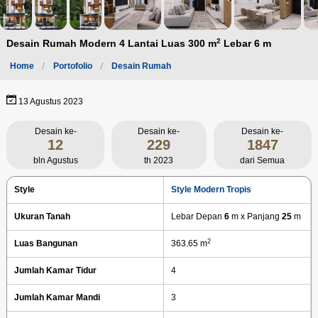
2
Desain Rumah Modern 4 Lantai Luas 300 m
Lebar 6 m
Home
Portofolio
Desain Rumah
13 Agustus 2023
Desain ke-
Desain ke-
Desain ke-
12
229
1847
bln Agustus
th 2023
dari Semua
Style
Style Modern Tropis
Ukuran Tanah
Lebar Depan
6
m x Panjang
25
m
2
Luas Bangunan
363.65 m
Jumlah Kamar Tidur
4
Jumlah Kamar Mandi
3