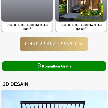
Desain Rumah Lebar
5.5
m , LB
Desain Rumah Lebar
5.7
m , LB
2
2
350
m
154.5
m
LIHAT SEMUA LEBAR
6
M
Konsultasi Gratis
3D DESAIN: