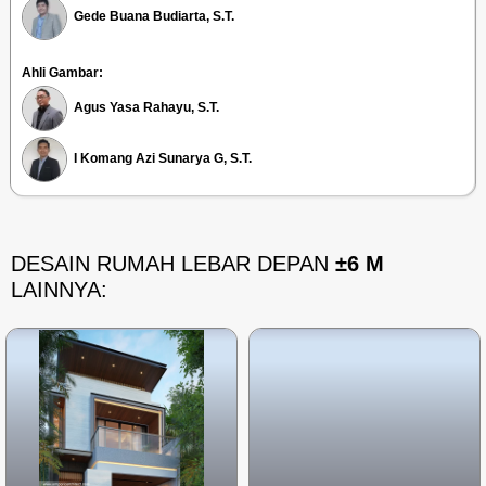
Gede Buana Budiarta, S.T.
Ahli Gambar:
Agus Yasa Rahayu, S.T.
I Komang Azi Sunarya G, S.T.
DESAIN RUMAH LEBAR DEPAN
±6 M
LAINNYA: