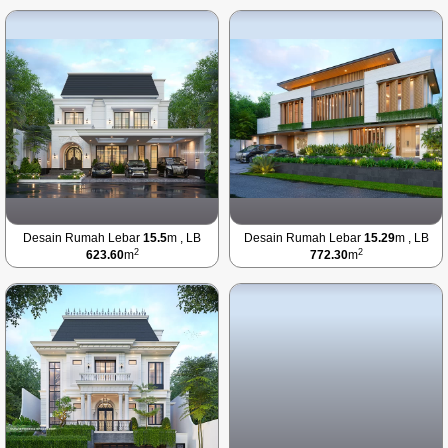
Desain Rumah Lebar
15.5
m , LB
Desain Rumah Lebar
15.29
m , LB
2
2
623.60
m
772.30
m