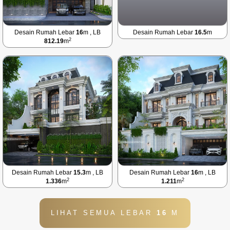
Desain Rumah Lebar
16
m , LB
Desain Rumah Lebar
16.5
m
2
812.19
m
Desain Rumah Lebar
15.3
m , LB
Desain Rumah Lebar
16
m , LB
2
2
1.336
m
1.211
m
LIHAT SEMUA LEBAR
16
M