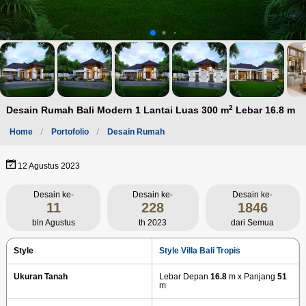
2
Desain Rumah Bali Modern 1 Lantai Luas 300 m
Lebar 16.8 m
Home
Portofolio
Desain Rumah
12 Agustus 2023
Desain ke-
Desain ke-
Desain ke-
11
228
1846
bln Agustus
th 2023
dari Semua
Style
Style Villa Bali Tropis
Ukuran Tanah
Lebar Depan
16.8
m x Panjang
51
m