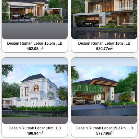
Desain Rumah Lebar
15.5
m , LB
Desain Rumah Lebar
16
m , LB
2
2
462.08
m
680.77
m
Desain Rumah Lebar
16
m , LB
Desain Rumah Lebar
15.27
m , LB
2
2
490.94
m
577.49
m