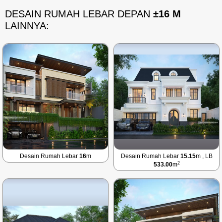
DESAIN RUMAH LEBAR DEPAN
±16 M
LAINNYA:
Desain Rumah Lebar
16
m
Desain Rumah Lebar
15.15
m , LB
2
533.00
m