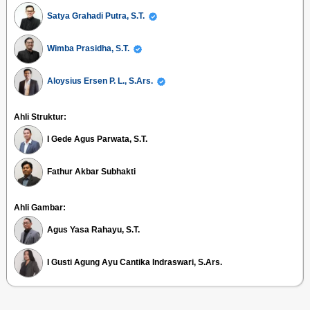
Satya Grahadi Putra, S.T.
Wimba Prasidha, S.T.
Aloysius Ersen P. L., S.Ars.
Ahli Struktur:
I Gede Agus Parwata, S.T.
Fathur Akbar Subhakti
Ahli Gambar:
Agus Yasa Rahayu, S.T.
I Gusti Agung Ayu Cantika Indraswari, S.Ars.