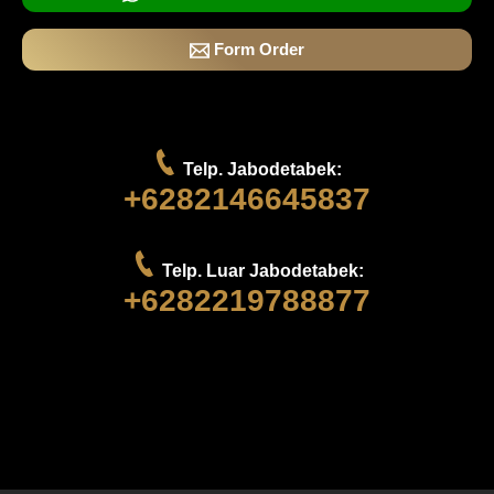
Form Order
Telp. Jabodetabek:
+6282146645837
Telp. Luar Jabodetabek:
+6282219788877