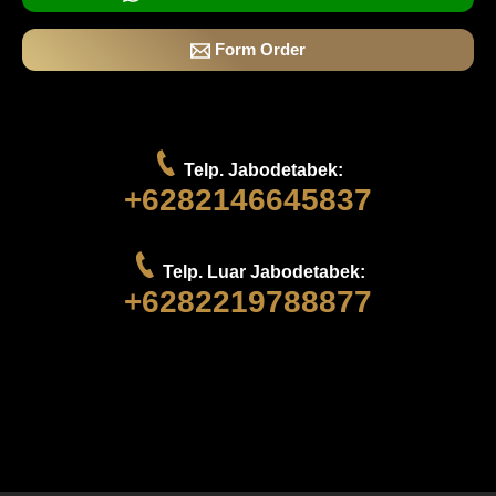
Form Order
Telp. Jabodetabek:
+6282146645837
Telp. Luar Jabodetabek:
+6282219788877