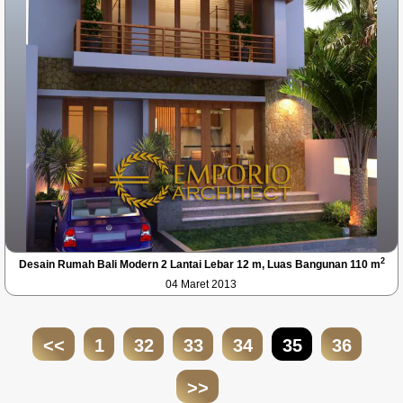
2
Desain Rumah Bali Modern 2 Lantai Lebar 12 m, Luas Bangunan 110 m
04 Maret 2013
<<
1
32
33
34
35
36
>>