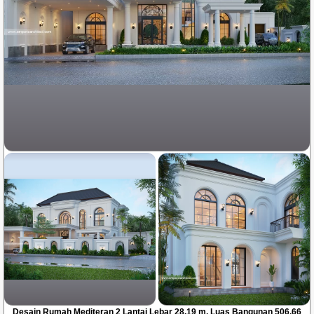
Desain Rumah Mediteran 2 Lantai Lebar 28.19 m, Luas Bangunan 506.66