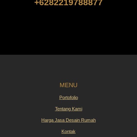
+6282219788877
MENU
Portofolio
Tentang Kami
Harga Jasa Desain Rumah
Kontak